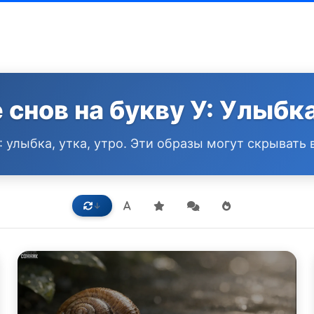
снов на букву У: Улыбка
 У: улыбка, утка, утро. Эти образы могут скрыват