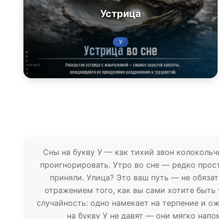
Устрица
У
Сны на букву У — как тихий звон колокольч
проигнорировать. Утро во сне — редко прост
приняли. Улица? Это ваш путь — не обяза
отражением того, как вы сами хотите быть 
случайность: одно намекает на терпение и ож
на букву У не давят — они мягко напо