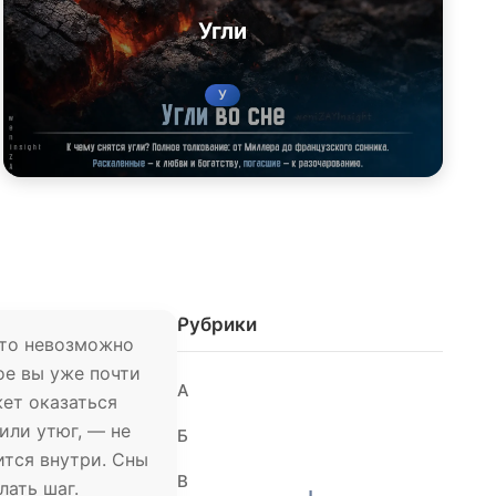
Угли
У
Рубрики
 что невозможно
ое вы уже почти
А
жет оказаться
или утюг, — не
Б
ится внутри. Сны
В
лать шаг.