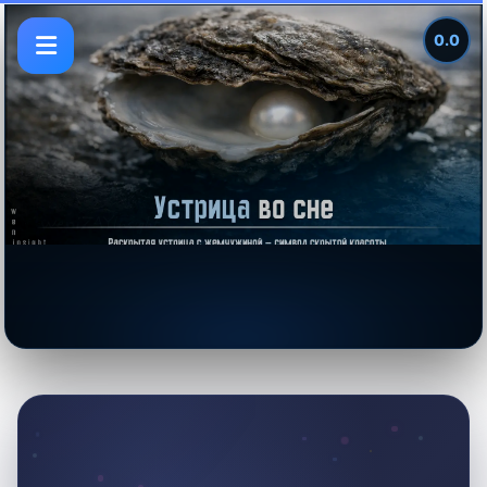
0.0
Устрица во сне: жемчужина,
рождённая из песчинки
раздражения