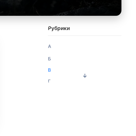
Рубрики
А
Б
В
Г
Д
Е
Ж
З