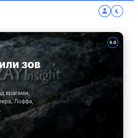
5.0
 или зов
ад врагами,
лера, Лоффа,
.