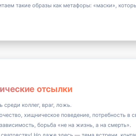
таем такие образы как метафоры: «маски», котор
гические отсылки
 среди коллег, враг, ложь.
чество, хищническое поведение, потребность в с
зависимость, борьба «не на жизнь, а на смерть».
ватовству! Но даже здесь — тема встречи, конта