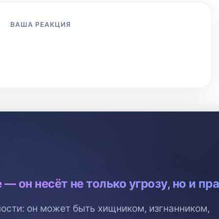
ВАША РЕАКЦИЯ
😢
😡
👍
😱
👎
😂
0
0
0
0
0
0
 — он несёт не только угрозу, но и пр
ости: он может быть хищником, изгнанником,