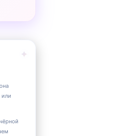
 она
 или
 чёрной
чем