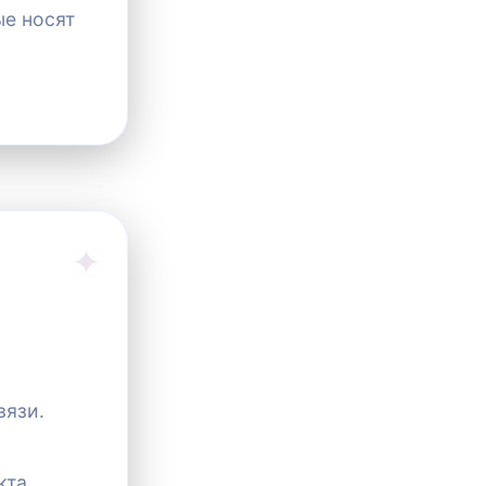
ые носят
вязи.
кта,