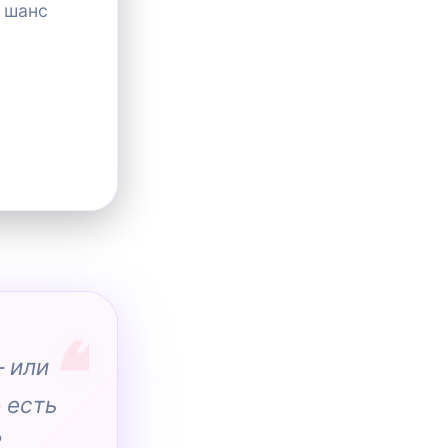
ь шанс
— или
 есть
?