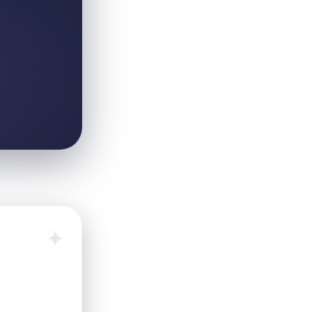
Ф
Х
Ц
Ч
Ш
Э
Ю
Я
Популярные сны
Эмоции
Любовь