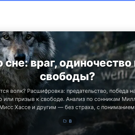
 сне: враг, одиночество
свободы?
тся волк? Расшифровка: предательство, победа н
 или призыв к свободе. Анализ по сонникам Мил
Мисс Хассе и другим — без страха, с пониманием
В