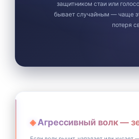
защитником стаи или голосо
бывает случайным — чаще это
потеря с
Агрессивный волк — з
Если волк рычит, нападает или кусает 