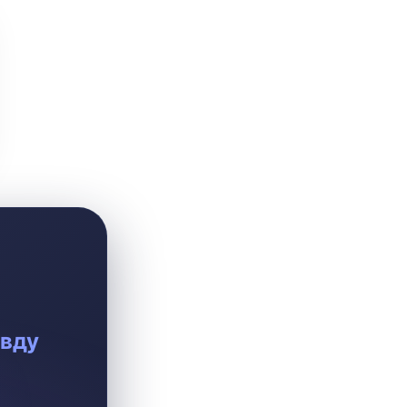
И
К
Л
М
Н
О
П
Р
С
авду
Т
У