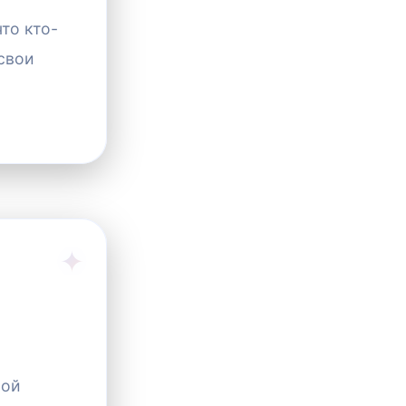
то кто-
Работа
 свои
Природа
Здоровье
Животные
Щ
вой