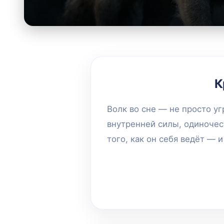
К
Волк во сне — не просто уг
внутренней силы, одиночес
того, как он себя ведёт — и