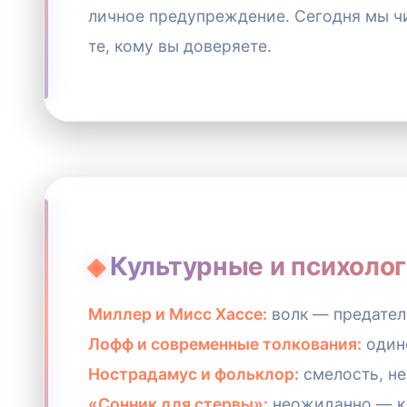
личное предупреждение. Сегодня мы чи
те, кому вы доверяете.
Культурные и психоло
Миллер и Мисс Хассе:
волк — предатель
Лофф и современные толкования:
одино
Нострадамус и фольклор:
смелость, не
«Сонник для стервы»:
неожиданно — к с