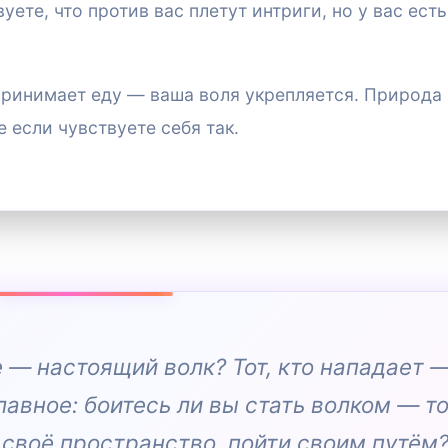
уете, что против вас плетут интриги, но у вас ест
 принимает еду — ваша воля укрепляется. Природа
 если чувствуете себя так.
е — настоящий волк? Тот, кто нападает 
лавное: боитесь ли вы стать волком — то
ь своё пространство, пойти своим путём