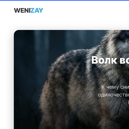
WENI
ZAY
Волк во
К чему сни
одиночество