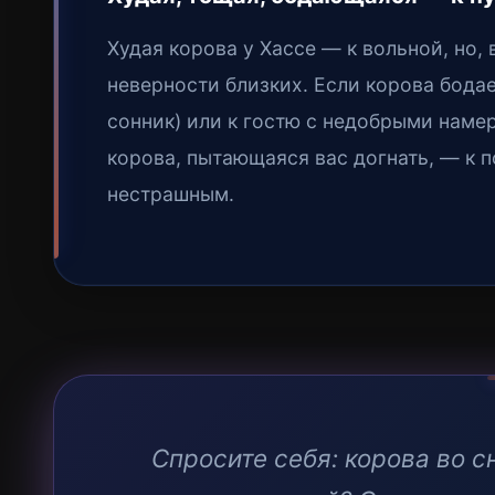
Худая корова у Хассе — к вольной, но,
неверности близких. Если корова бода
сонник) или к гостю с недобрыми наме
корова, пытающаяся вас догнать, — к 
нестрашным.
Спросите себя: корова во с