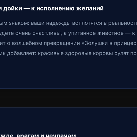
и дойки — к исполнению желаний
ым знаком: ваши надежды воплотятся в реальност
удете очень счастливы, а упитанное животное — к
орит о волшебном превращении «Золушки в принце
ик добавляет: красивые здоровые коровы сулят п
жде, врагам и неудачам