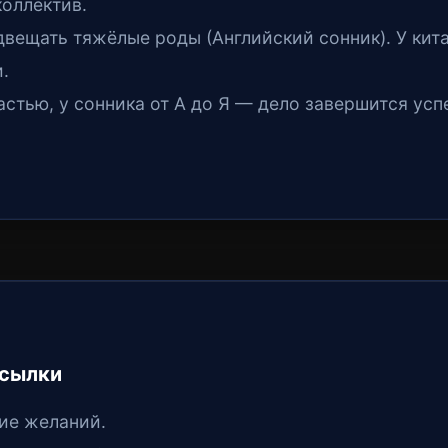
коллектив.
ещать тяжёлые роды (Английский сонник). У кит
.
стью, у сонника от А до Я — дело завершится усп
тсылки
ие желаний.