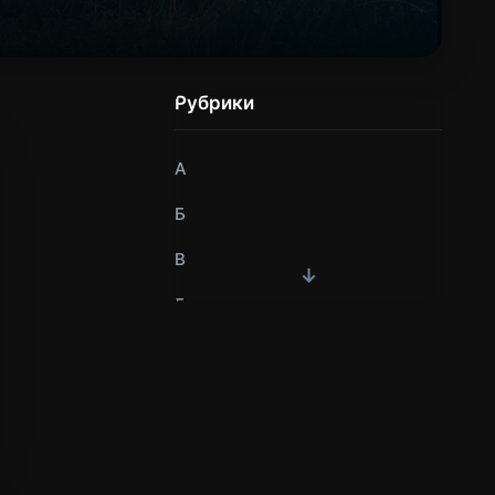
Рубрики
А
Б
В
Г
Д
Е
Ж
З