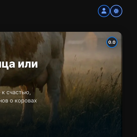
0.0
ица или
 к счастью,
нов о коровах