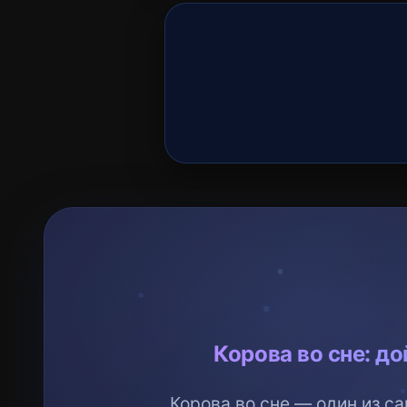
☽
Корова во сне: до
Корова во сне — один из с