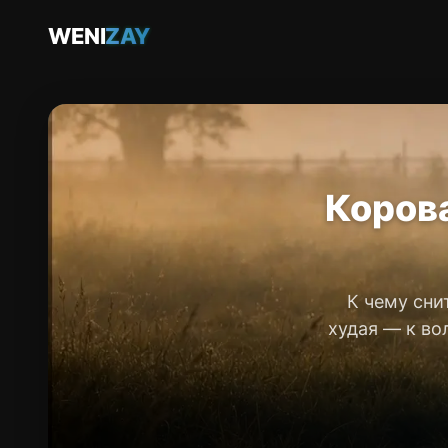
WENI
ZAY
Корова
К чему сни
худая — к во