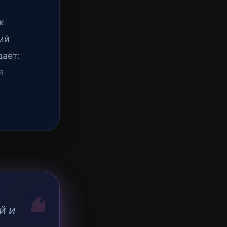
к
ий
дает:
я
й и