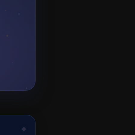
Ф
Х
Ц
Ч
Ш
Э
Ю
Я
Популярные сны
Эмоции
Любовь