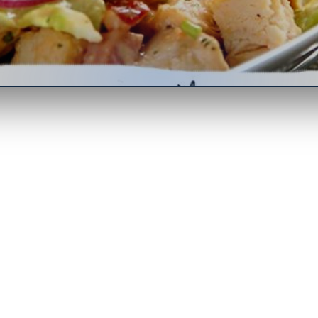
сочной курицей, колбас
 сыром
строномия
•
Рецепты
 материал