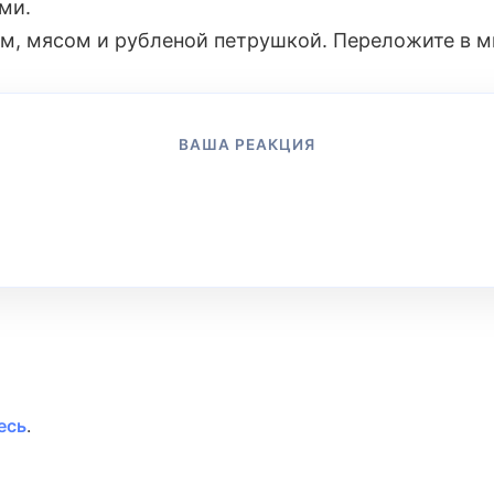
ми.
ом, мясом и рубленой петрушкой. Переложите в м
ВАША РЕАКЦИЯ
👍
👎
😂
😱
😡
😢
0
0
0
0
0
0
есь
.