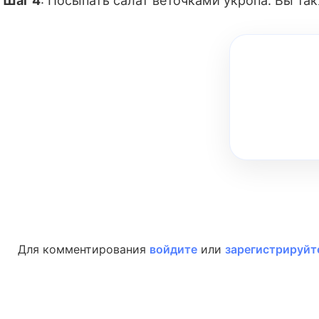
Шаг 4
: Посыпать салат веточками укропа. Вы та
Для комментирования
войдите
или
зарегистрируйт