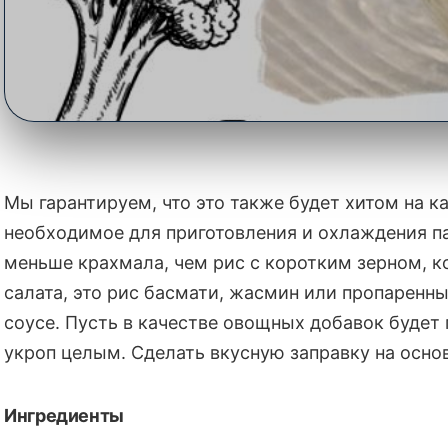
Рисовый салат с тунц
Мы гарантируем, что это также будет хитом на ка
необходимое для приготовления и охлаждения па
🍽️ Гастрономия
•
Рецепты
меньше крахмала, чем рис с коротким зерном, ко
салата, это рис басмати, жасмин или пропаренн
Оцените материал
соусе. Пусть в качестве овощных добавок будет
укроп целым. Сделать вкусную заправку на осно
Ингредиенты