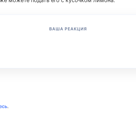
кже можете подать его с кусочком лимона.
ВАША РЕАКЦИЯ
👍
👎
😂
😱
😢
😡
0
0
0
0
0
0
есь
.