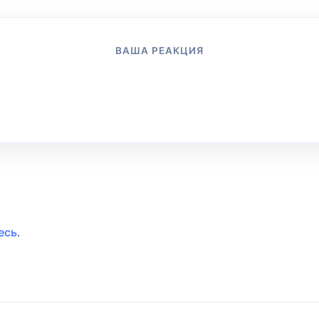
ВАША РЕАКЦИЯ
👍
👎
😂
😱
😡
😢
0
0
0
0
0
0
есь
.