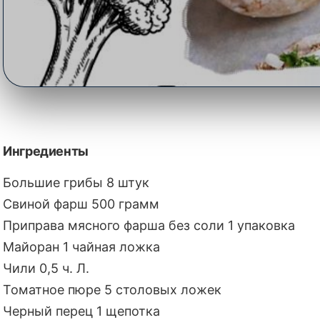
Грибы фаршированн
Ингредиенты
Большие грибы 8 штук
🍽️ Гастрономия
•
Свиной фарш 500 грамм
Оцените материал
Приправа мясного фарша без соли 1 упаковка
Майоран 1 чайная ложка
Чили 0,5 ч. Л.
Томатное пюре 5 столовых ложек
Черный перец 1 щепотка