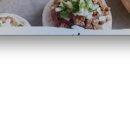
ые мясным фаршем
Рецепты